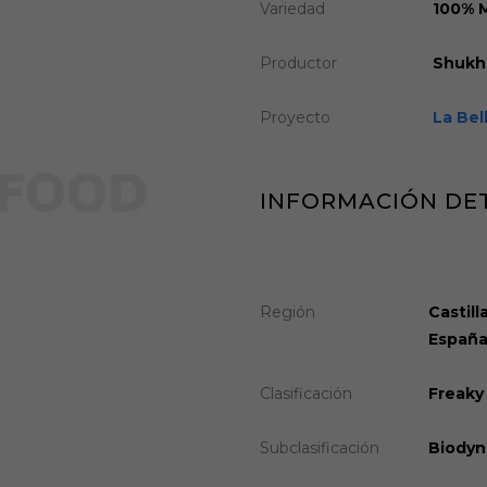
Variedad
100% M
Productor
Shukhr
Proyecto
La Bel
INFORMACIÓN DE
Región
Castill
Españ
Clasificación
Freaky
Subclasificación
Biodyn