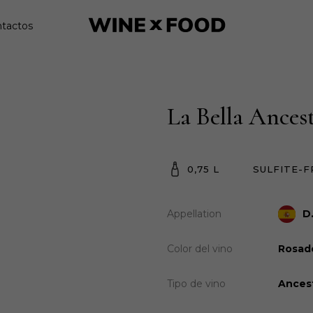
tactos
La Bella Ances
0,75 L
SULFITE-F
Appellation
D
Color del vino
Rosad
Tipo de vino
Ancest