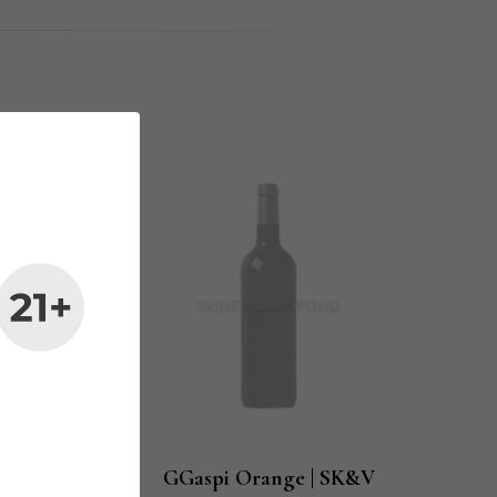
cante
GGaspi Orange | SK&V