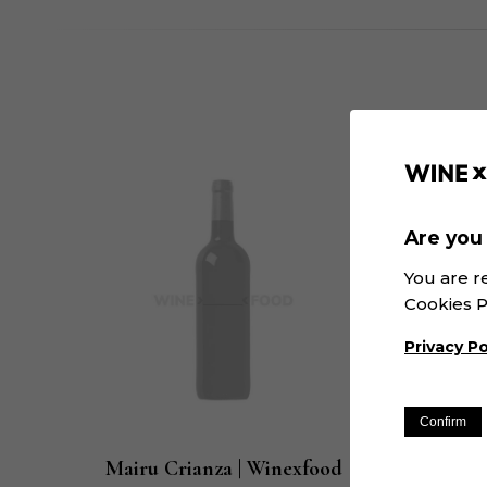
Are you 
You are r
Cookies P
Privacy Po
Confirm
Mairu Crianza | Winexfood
La E