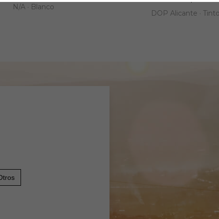
N/A · Blanco
DOP Alicante · Tint
Otros