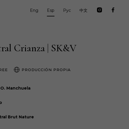
Eng
Esp
Рус
中文
tral Crianza | SK&V
REE
PRODUCCIÓN PROPIA
.O. Manchuela
o
ral Brut Nature