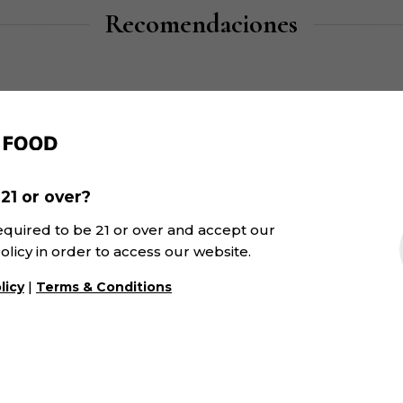
Recomendaciones
21 or over?
equired to be 21 or over and accept our
olicy in order to access our website.
|
licy
Terms & Conditions
031 Tinto Barrica Ali
spardenya | Winexfood
Bouschet | SK&V