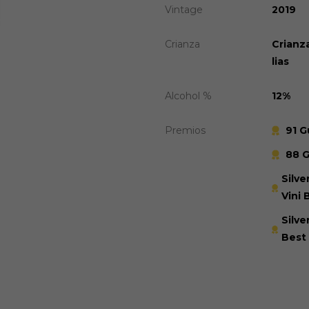
Vintage
2019
Crianza
Crianz
lias
Alcohol %
12%
Premios
91 G
88 G
Silv
Vini 
Silv
Best