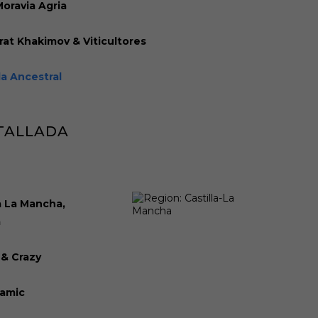
oravia Agria
at Khakimov & Viticultores
la Ancestral
TALLADA
a La Mancha,
a
 & Crazy
amic