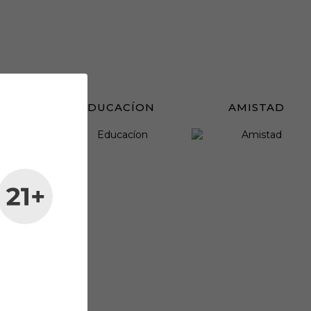
E
EDUCACÍON
AMISTAD