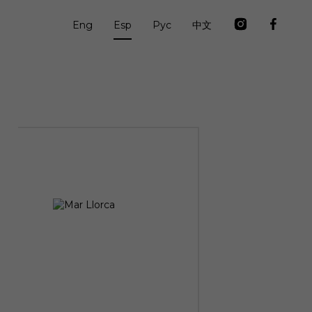
Eng
Esp
Рус
中文