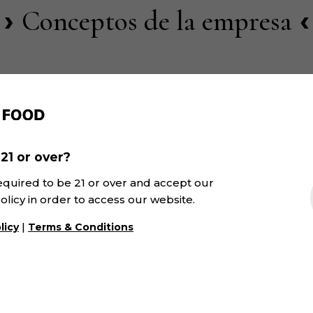
Conceptos de la empresa
ECOLOGÍA
ARTÊ
BAIL
21 or over?
equired to be 21 or over and accept our
olicy in order to access our website.
|
licy
Terms & Conditions