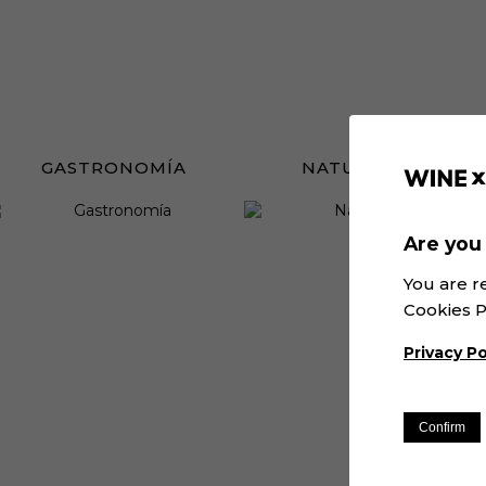
GASTRONOMÍA
NATURALEZA
Are you 
You are r
Cookies P
Privacy Po
Confirm