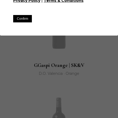
|
Privacy Policy
Terms & Conditions
Confirm
GGaspi Orange | SK&V
D.O. Valencia · Orange