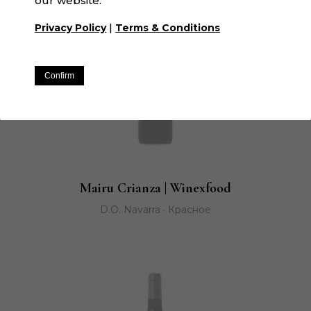
our website.
|
Privacy Policy
Terms & Conditions
Confirm
Mairu Crianza | Winexfood
D.O. Navarra · Красное