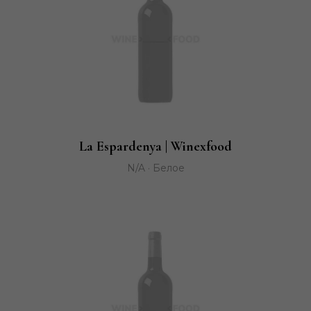
La Espardenya | Winexfood
N/A · Белое