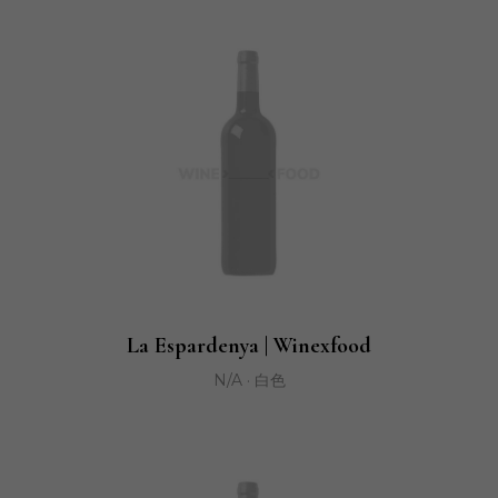
La Espardenya | Winexfood
N/A · 白色