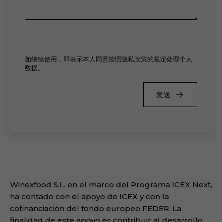
如继续使用，即表示本人同意按照隐私政策的规定处理个人
数据。
发送
Winexfood S.L. en el marco del Programa ICEX Next,
ha contado con el apoyo de ICEX y con la
cofinanciación del fondo europeo FEDER. La
finalidad de este apoyo es contribuir al desarrollo