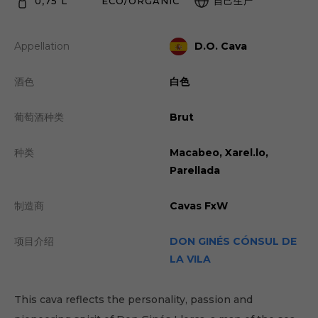
0,75 L
ECO/ORGANIC
自己生产
Appellation
D.O. Cava
酒色
白色
葡萄酒种类
Brut
种类
Macabeo, Xarel.lo,
Parellada
制造商
Cavas FxW
项目介绍
DON GINÉS CÓNSUL DE
LA VILA
This cava reflects the personality, passion and