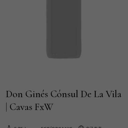
Don Ginés Cónsul De La Vila
| Cavas FxW