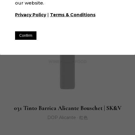
D.O. Navarra · 红色
our website.
|
Privacy Policy
Terms & Conditions
Confirm
031 Tinto Barrica Alicante Bouschet | SK&V
DOP Alicante · 红色