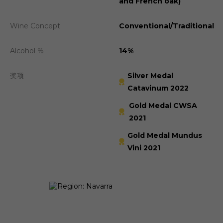
and French oak)
Wine Concept
Conventional/Traditional
Alcohol %
14%
奖项
Silver Medal
Catavinum 2022
Gold Medal CWSA
2021
Gold Medal Mundus
Vini 2021