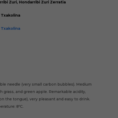
ribi Zuri, Hondarribi Zuri Zerratia
 Txakolina
 Txakolina
able needle (very small carbon bubbles). Medium
sh grass, and green apple. Remarkable acidity,
on the tongue), very pleasant and easy to drink.
rature: 8ºC.