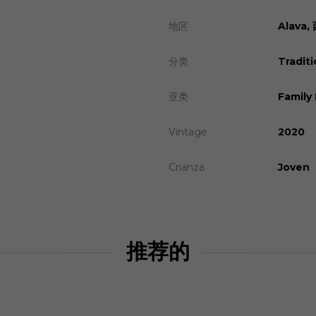
地区
Alava
分类
Traditi
亚类
Family
Vintage
2020
Crianza
Joven
推荐的