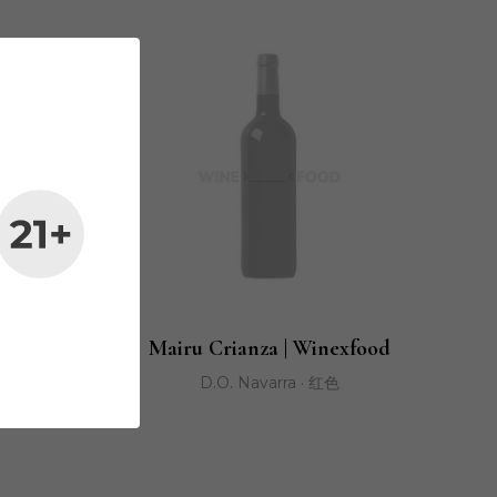
K&V
Mairu Crianza | Winexfood
ge
D.O. Navarra · 红色