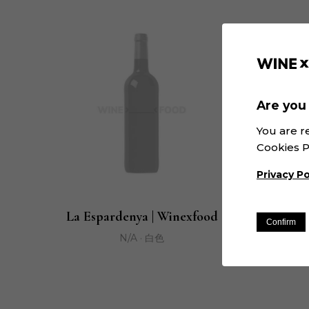
Are you 
You are r
Cookies P
Privacy Po
031 
La Espardenya | Winexfood
Confirm
N/A · 白色