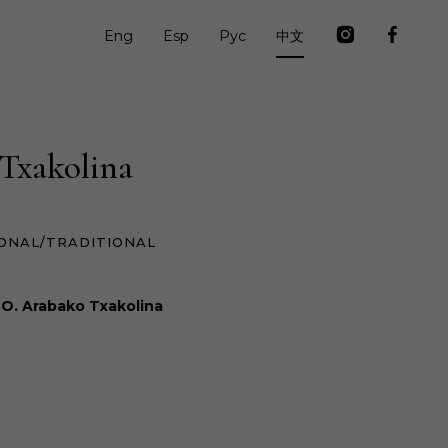
Eng
Esp
Рус
中文
i Txakolina
ONAL/TRADITIONAL
.O. Arabako Txakolina