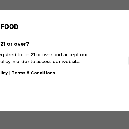
21 or over?
equired to be 21 or over and accept our
olicy in order to access our website.
|
licy
Terms & Conditions
Tinto Barrica Alicante
GGaspi Orange | S
Bouschet | SK&V
D.O. Valencia · Oran
DOP Alicante · 红色