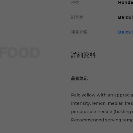
种类
Hondar
制造商
Beldui
项目介绍
Beldui
詳細資料
品鉴笔记
Pale yellow with an appreci
intensity, lemon, medlar, fre
perceptible needle (tickling 
Recommended serving tempe