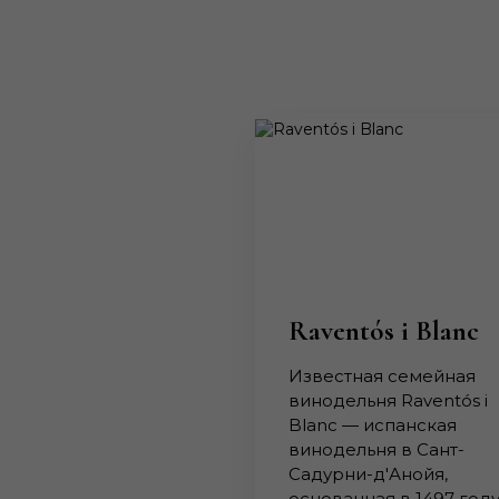
Raventós i Blanc
Известная семейная
винодельня Raventós i
Blanc — испанская
винодельня в Сант-
Садурни-д'Анойя,
основанная в 1497 году