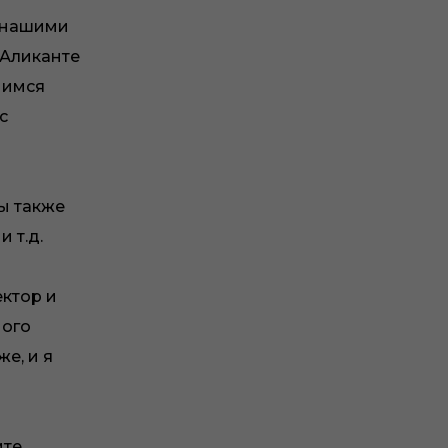
с нашими
-Аликанте
мимся
с
ы также
 т.д.
ектор и
ного
е, и я
ите