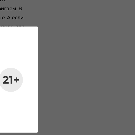
игаем. В
е. А если
 поле для
 больше
 полезной