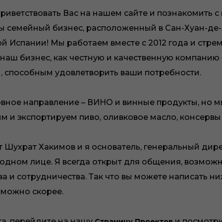
риветствовать Вас на нашем сайте и познакомить 
ы семейный бизнес, расположенный в Сан-Хуан-де
ой Испании! Мы работаем вместе с 2012 года и стре
 наш бизнес, как честную и качественную компанию 
, способным удовлетворить ваши потребности.
вное направление – ВИНО и винные продукты, но м
 и экспортируем пиво, оливковое масло, консервы и
т Шухрат Хакимов и я основатель, генеральный дир
 одном лице. Я всегда открыт для общения, возмож
а и сотрудничества. Так что вы можете написать ниж
 можно скорее.
а, перейдите на нашу
и посмотр
Страницу Проектов