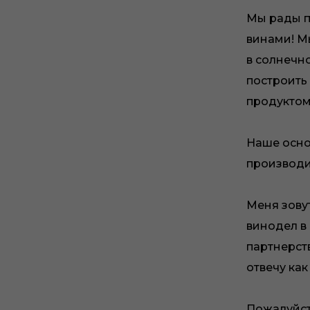
Мы рады п
винами! М
в солнечн
построить
продуктом
Наше осно
производим
Меня зову
винодел в
партнерств
отвечу как
Пожалуйст