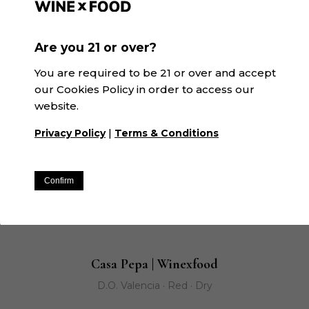
D.O. Valencia · White · Semi sweet
Are you 21 or over?
You are required to be 21 or over and accept
our Cookies Policy in order to access our
website.
|
Privacy Policy
Terms & Conditions
Confirm
Casa Pepa | Winexfood
D.O. Valencia · Red · Dry