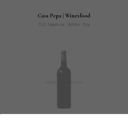
Casa Pepa | Winexfood
D.O. Valencia · White · Dry
Casa Pepa | Winexfood