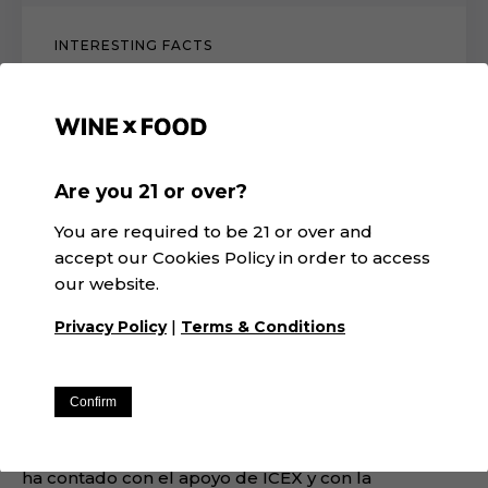
INTERESTING FACTS
Can Leandro and Robert Parker!
The review of Can Leandro wines in the
recently published report of Luis Gutiérrez,
Wine Advocate.
Are you 21 or over?
You are required to be 21 or over and
07.08.2026
accept our Cookies Policy in order to access
our website.
|
Privacy Policy
Terms & Conditions
Confirm
Winexfood S.L. en el marco del Programa ICEX Next,
ha contado con el apoyo de ICEX y con la